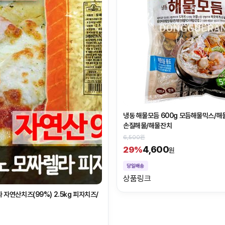
냉동 해물모듬 600g 모듬해물믹스/해
손질해물/해물잔치
6,500원
4,600
29%
원
상품링크
 자연산치즈(99%) 2.5kg 피자치즈/