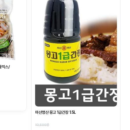
물믹스/
마산명산 몽고 1급간장 1.5L
10,500원