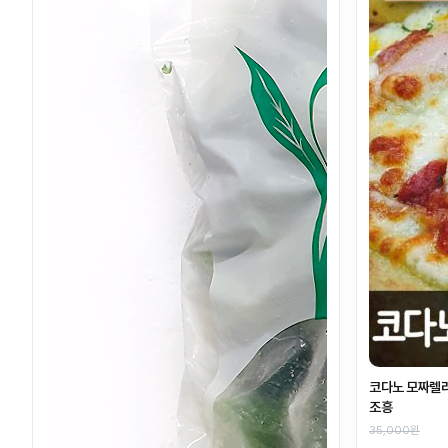
코다노 모짜렐라
조흥
35,000원