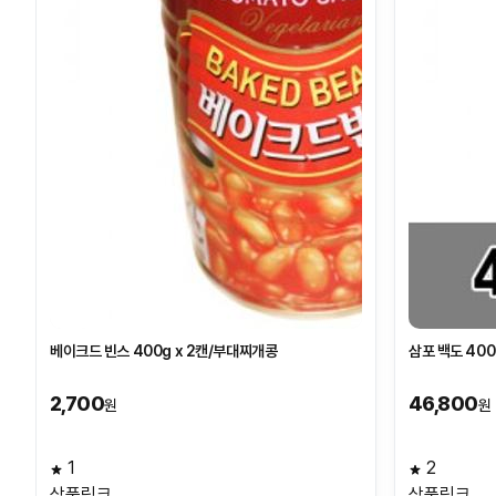
베이크드 빈스 400g x 2캔/부대찌개콩
삼포 백도 40
2,700
46,800
원
원
1
2
상품링크
상품링크