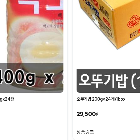
0gx24캔
오뚜기밥 200g×24개/1box
29,500
원
상품링크