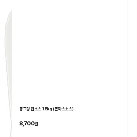
동그랑 탑소스 1.8kg (돈까스소스)
8,700
원