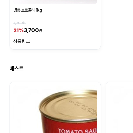
냉동 브로콜리 1kg
4,700원
3,700
21%
원
상품링크
베스트