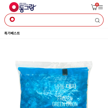
0
특가
베스트