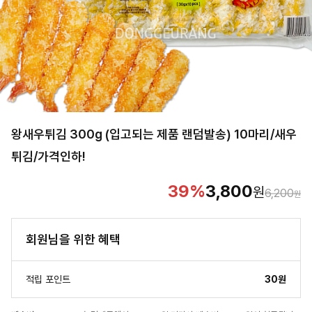
왕새우튀김 300g (입고되는 제품 랜덤발송) 10마리/새우
튀김/가격인하!
39
%
3,800
원
6,200
원
회원님을 위한 혜택
적립 포인트
30원