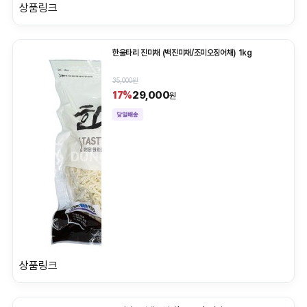
상품링크
한울타리 진미채 (백진미채/조미오징어채) 1kg
35,000원
29,000
17%
원
상품링크