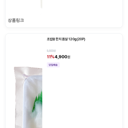
상품링크
초밥용 한치 몸살 120g(20P)
5,500원
4,900
11%
원