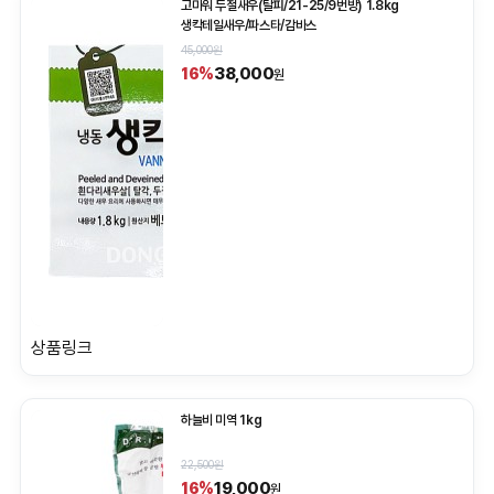
고마워 두절새우(탈피/21-25/9번방) 1.8kg
생칵테일새우/파스타/감바스
45,000원
38,000
16%
원
상품링크
하늘비 미역 1kg
22,500원
19,000
16%
원