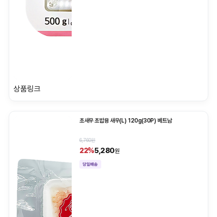
상품링크
초새우 초밥용 새우(L) 120g(30P) 베트남
6,760원
5,280
22%
원