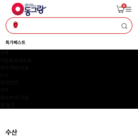
0
특가
베스트
전체
가공육/양념육류
정육/계란/우유
수산
김치/반찬
견과
채소/버섯/과일
쌀/잡곡
수산