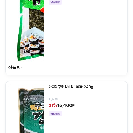
상품링크
아지망 구운 김밥김 100매 240g
19,500원
15,400
21%
원