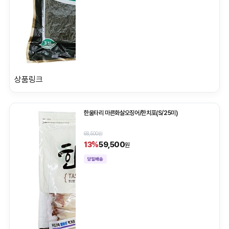
상품링크
한울타리 마른화살오징어/한치포(S/25미)
68,500원
59,500
13%
원