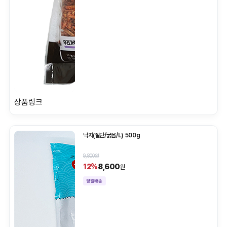
상품링크
낙지(절단/굵음/L) 500g
9,800원
8,600
12%
원