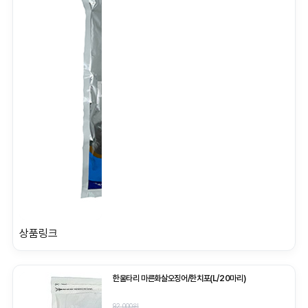
상품링크
한울타리 마른화살오징어/한치포(L/20마리)
92,000원