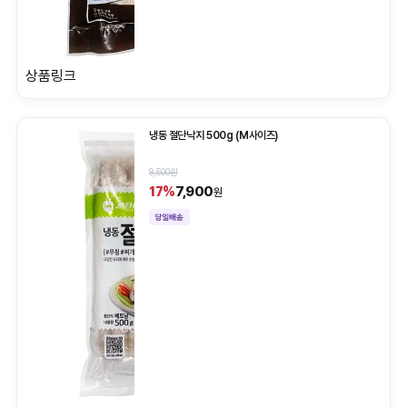
상품링크
냉동 절단낙지 500g (M사이즈)
9,500원
7,900
17%
원