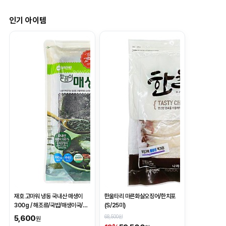
인기 아이템
재호 고마워 냉동 국내산 매생이
한울타리 마른화살오징어/한치포
300g / 해조류/국밥/매생이국/
(S/25미)
감태/해초/무침/굴국밥
68,500원
5,600
원