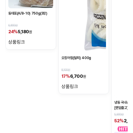
동태포(A/8-10) 750g(3장)
6,800원
5,180
24%
원
상품링크
오징어링(탈피) 400g
8,100원
6,700
17%
원
상품링크
냉동 국내산 피
[랜덤출고]
5,900원
2,8
52%