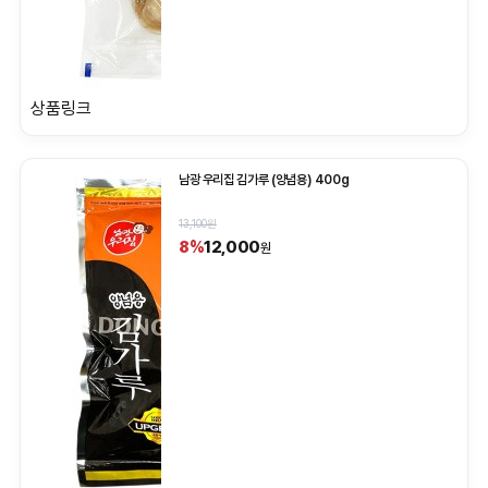
상품링크
남광 우리집 김가루 (양념용) 400g
13,100원
12,000
8%
원