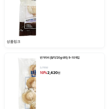
상품링크
반가리비 (탈각/20g내외) 9-10개입
2,700원
2,420
10%
원