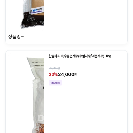
상품링크
한울타리 육수용건새우(수염새우/마른새우) 1kg
30,590원
24,000
22%
원