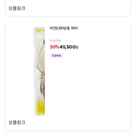
상품링크
미건오징어(대) 10미
65,000원
45,500
30%
원
상품링크