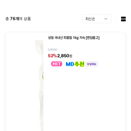
총
76
개
의 상품
냉동 국내산 피홍합 1kg 자숙 [랜덤출고]
5,900원
2,850
52%
원