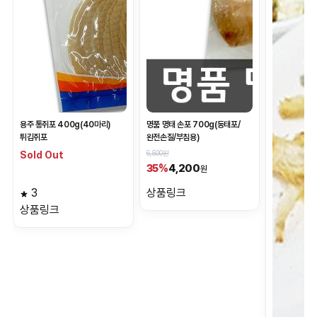
용주 통쥐포 400g(40마리)
명품 명태 손포 700g(동태포/
튀김쥐포
완전손질/부침용)
6,500원
Sold Out
4,200
35%
원
3
상품링크
상품링크