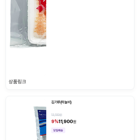
상품링크
김가루(하늘비)
13,100원
11,900
9%
원