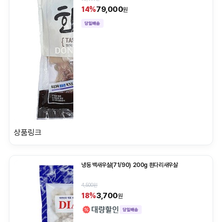
79,000
14%
원
상품링크
냉동 백새우살(71/90) 200g 흰다리새우살
4,500원
3,700
18%
원