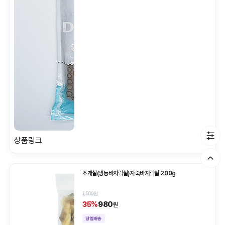
상품링크
조개살(냉동바지락살)자숙바지락살 200g
1,500원
980
35%
원