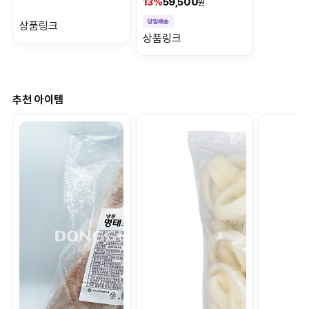
59,500
13%
원
상품링크
상품링크
추천 아이템