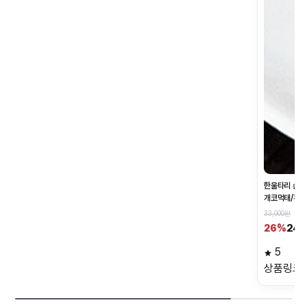
한울타리 손질먹
개코먹태/황태
마른안주/채먹
33,000원
24,
26%
5
상품링크