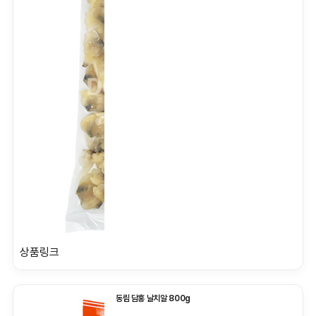
상품링크
동림 담홍 날치알 800g