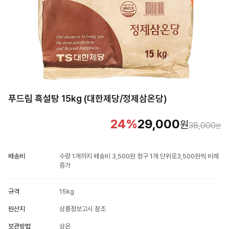
푸드림 흑설탕 15kg (대한제당/정제삼온당)
24
%
29,000
원
38,000
원
배송비
수량 1개까지 배송비 3,500원 청구 1개 단위로3,500원씩 비례
증가
규격
15kg
원산지
상품정보고시 참조
보관방법
상온