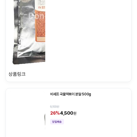
상품링크
비셰프 국물떡볶이 분말 500g
6,100원
4,500
26%
원