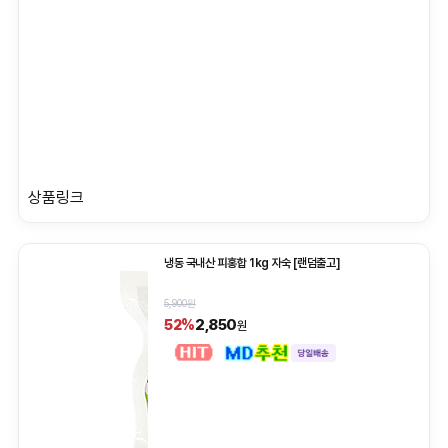
상품링크
냉동 국내산 피홍합 1kg 자숙 [랜덤출고]
5,900원
2,850
52%
원