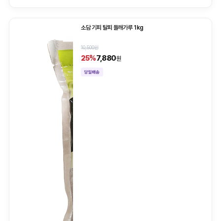
소담 기피 탈피 들깨가루 1kg
10,500원
7,880
25%
원