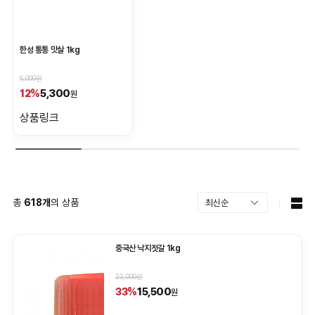
한성 통통 맛살 1kg
6,000원
5,300
12%
원
상품링크
총
618
개
의 상품
중국산 낙지젓갈 1kg
23,000원
15,500
33%
원