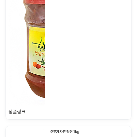
상품링크
오뚜기 자른 당면 1kg