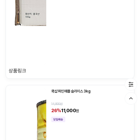
상품링크
쿡샵 파인애플 슬라이스 3kg
14,800원
11,000
26%
원