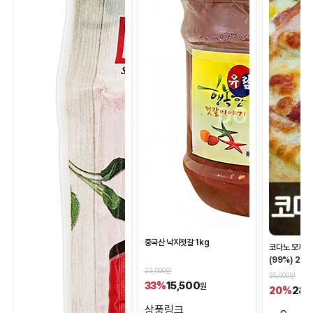
중국산 낙지젓갈 1kg
코다노 모짜렐
(99%) 2.5
23,000원
35,000원
15,500
33%
원
28,
20%
상품링크