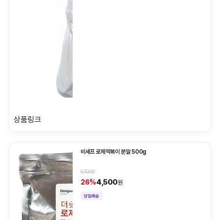
상품링크
비셰프 로제떡볶이 분말 500g
6,100원
4,500
26%
원