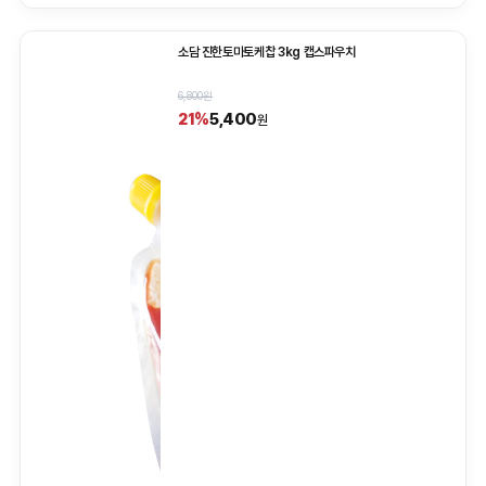
소담 진한토마토케찹 3kg 캡스파우치
6,800원
5,400
21%
원