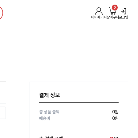
0
마이페이지
장바구니
로그인
결제 정보
총 상품 금액
0
원
배송비
0
원