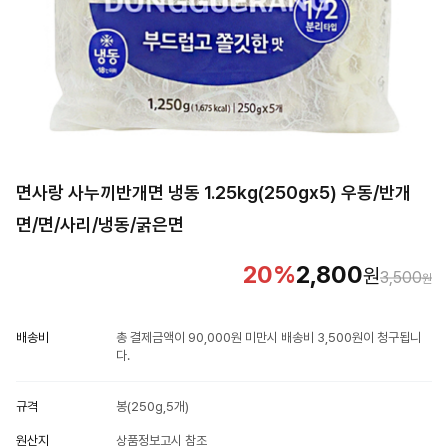
면사랑 사누끼반개면 냉동 1.25kg(250gx5) 우동/반개
면/면/사리/냉동/굵은면
20
%
2,800
원
3,500
원
배송비
총 결제금액이 90,000원 미만시 배송비 3,500원이 청구됩니
다.
규격
봉(250g,5개)
원산지
상품정보고시 참조